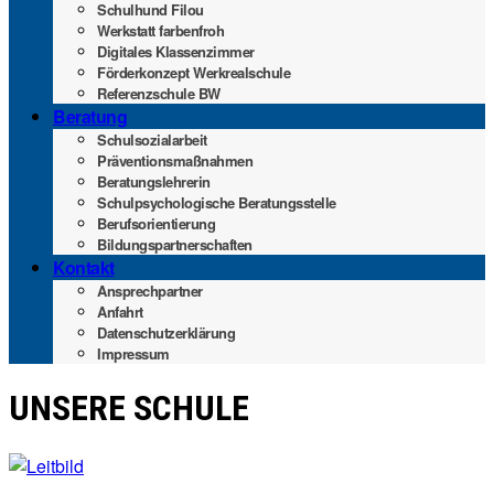
Schul­hund Filou
Werk­statt farbenfroh
Digi­ta­les Klassenzimmer
För­der­kon­zept Werkrealschule
Refe­renz­schu­le BW
Bera­tung
Schul­so­zi­al­ar­beit
Prä­ven­ti­ons­maß­nah­men
Bera­tungs­leh­re­rin
Schul­psy­cho­lo­gi­sche Beratungsstelle
Berufs­ori­en­tie­rung
Bil­dungs­part­ner­schaf­ten
Kon­takt
Ansprech­part­ner
Anfahrt
Daten­schutz­er­klä­rung
Impres­sum
UNSE­RE SCHULE