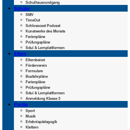
Schul­haus­rund­gang
Schü­ler
SMV
Time­Out
Schlosscast Pod­cast
Kunst­wer­ke des Monats
Feri­en­plä­ne
Prü­fungs­plä­ne
Sdui & Lernplattformen
Eltern
Eltern­bei­rat
För­der­ver­ein
For­mu­la­re
Bus­fahr­plä­ne
Feri­en­plä­ne
Prü­fungs­plä­ne
Sdui & Lernplattformen
Anmel­dung Klas­se 5
Pro­fi­le
Sport
Musik
Erleb­nis­päd­ago­gik
Klet­tern