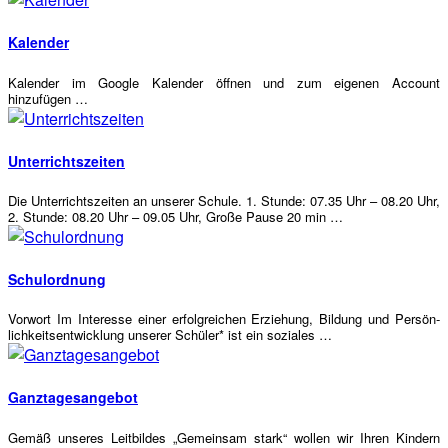
Kalen­der
Kalen­der im Goog­le Kalen­der öff­nen und zum eige­nen Account
hinzufügen …
Unter­richts­zei­ten
Die Unter­richts­zei­ten an unse­rer Schu­le. 1. Stun­de: 07.35 Uhr – 08.20 Uhr,
2. Stun­de: 08.20 Uhr – 09.05 Uhr, Gro­ße Pau­se 20 min …
Schul­ord­nung
Vor­wort Im Inter­es­se einer erfolg­rei­chen Erzie­hung, Bil­dung und Per­sön­
lich­keits­ent­wick­lung unse­rer Schü­ler* ist ein soziales …
Ganz­ta­ges­an­ge­bot
Gemäß unse­res Leit­bil­des „Gemein­sam stark“ wol­len wir Ihren Kin­dern