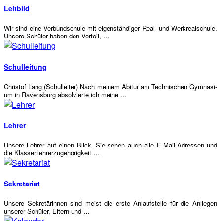
Leit­bild
Wir sind eine Ver­bund­schu­le mit eigen­stän­di­ger Real- und Werk­re­al­schu­le.
Unse­re Schü­ler haben den Vorteil, …
Schul­lei­tung
Christof Lang (Schul­lei­ter) Nach mei­nem Abitur am Tech­ni­schen Gym­na­si­
um in Ravens­burg absol­vier­te ich meine …
Leh­rer
Unse­re Leh­rer auf einen Blick. Sie sehen auch alle E‑Mail-Adres­sen und
die Klassenlehrerzugehörigkeit …
Sekre­ta­ri­at
Unse­re Sekre­tä­rin­nen sind meist die ers­te Anlauf­stel­le für die Anlie­gen
unse­rer Schü­ler, Eltern und …