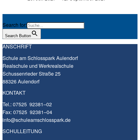
Search for:
Search Button
ANSCHRIFT
Schu­le am Schloss­park Aulendorf
Real­schu­le und Werkrealschule
Schus­sen­rie­der Stra­ße 25
88326 Aulendorf
KONTAKT
Tel.:
07525 92381–02
Fax: 07525 92381–04
info@​schuleamschlosspark.​de
SCHULLEITUNG