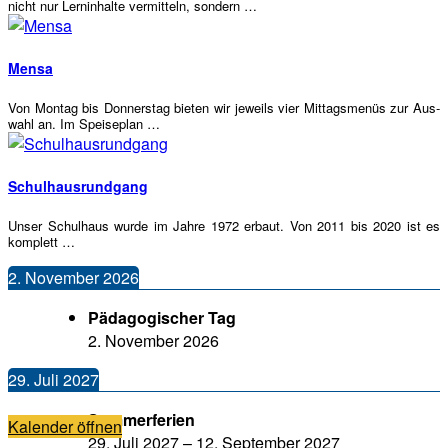
nicht nur Lern­in­hal­te ver­mit­teln, sondern …
Men­sa
Von Mon­tag bis Don­ners­tag bie­ten wir jeweils vier Mit­tags­me­nüs zur Aus­
wahl an. Im Speiseplan …
Schul­haus­rund­gang
Unser Schul­haus wur­de im Jah­re 1972 erbaut. Von 2011 bis 2020 ist es
komplett …
2. Novem­ber 2026
Päd­ago­gi­scher Tag
2. Novem­ber 2026
29. Juli 2027
Som­mer­fe­ri­en
Kalen­der öffnen
29. Juli 2027
–
12. Sep­tem­ber 2027