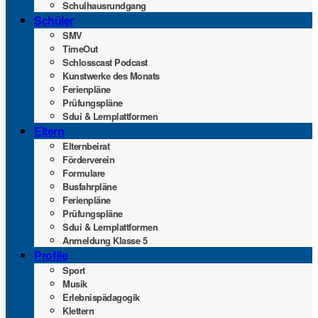
Schul­haus­rund­gang
Schü­ler
SMV
Time­Out
Schlosscast Pod­cast
Kunst­wer­ke des Monats
Feri­en­plä­ne
Prü­fungs­plä­ne
Sdui & Lernplattformen
Eltern
Eltern­bei­rat
För­der­ver­ein
For­mu­la­re
Bus­fahr­plä­ne
Feri­en­plä­ne
Prü­fungs­plä­ne
Sdui & Lernplattformen
Anmel­dung Klas­se 5
Pro­fi­le
Sport
Musik
Erleb­nis­päd­ago­gik
Klet­tern