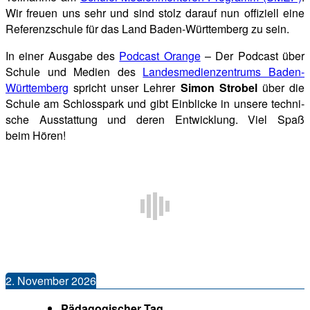
Wir freu­en uns sehr und sind stolz dar­auf nun offi­zi­ell eine
Refe­renz­schu­le für das Land Baden-Würt­tem­berg zu sein.
In einer Aus­ga­be des
Pod­cast Oran­ge
– Der Pod­cast über
Schu­le und Medi­en des
Lan­des­me­di­en­zen­trums Baden-
Würt­tem­berg
spricht unser Leh­rer
Simon Stro­bel
über die
Schu­le am Schloss­park und gibt Ein­bli­cke in unse­re tech­ni­
sche Aus­stat­tung und deren Ent­wick­lung. Viel Spaß
beim Hören!
2. Novem­ber 2026
Päd­ago­gi­scher Tag