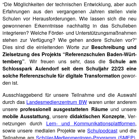
“Die Mög­lich­kei­ten der tech­ni­schen Ent­wick­lung, aber auch
Erfah­run­gen aus den ver­gan­ge­nen Jah­ren stel­len vie­le
Schu­len vor Her­aus­for­de­run­gen. Wie las­sen sich die neu
gewon­ne­nen Erkennt­nis­se nach­hal­tig in das Schul­le­ben
inte­grie­ren? Wel­che För­der- und Unter­stüt­zungs­maß­nah­men
ste­hen zur Ver­fü­gung? Wie gehen ande­re Schu­len vor?”
Dies sind die ein­lei­ten­den Wor­te zur
Beschrei­bung und
Ziel­set­zung des Pro­jekts “Refe­renz­schu­len Baden-Würt­
tem­berg”
. Wir freu­en uns sehr, dass die
Schu­le am
Schloss­park Aulen­dorf seit dem Schul­jahr 22/23 eine
sol­che Refe­renz­schu­le für digi­ta­le Trans­for­ma­ti­on
gewor­
den ist.
Aus­schlag­ge­bend für unse­re Teil­nah­me und die Aus­wahl
durch das
Lan­des­me­di­en­zen­trum BW
waren unter ande­rem
unse­re
pro­fes­sio­nell aus­ge­stat­te­ten Räu­me
und unse­re
mobi­le Aus­stat­tung
, unse­re
didak­ti­schen Kon­zep­te
, Ver­
net­zun­gen durch
Lern- und Kom­mu­ni­ka­ti­ons­platt­for­men
,
sowie unse­re media­len Pro­jek­te wie
Schul­pod­cast
und die
Teil­nah­me am
Schü­ler-Medi­en­men­to­ren-Pro­gramm (SMEP)
.