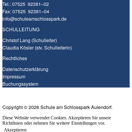
Tel.:
07525 92381–02
Fax: 07525 92381–04
info@​schuleamschlosspark.​de
SCHULLEITUNG
Christof Lang (Schul­lei­ter)
Clau­dia Kös­ler (stv. Schulleiterin)
Recht­li­ches
Daten­schutz­er­klä­rung
Impres­sum
Buchungs­sys­tem
Copyright © 2026 Schule am Schlosspark Aulendorf.
Diese Website verwendet Cookies. Akzeptieren Sie unsere
Richtlinien oder nehmen Sie weitere
Einstellungen
vor.
Akzeptieren