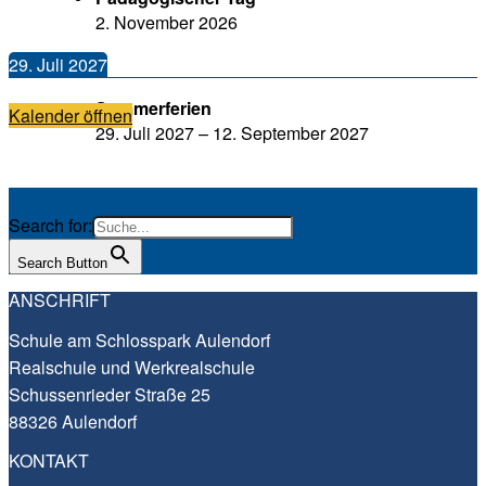
2. Novem­ber 2026
29. Juli 2027
Som­mer­fe­ri­en
Kalen­der öffnen
29. Juli 2027
–
12. Sep­tem­ber 2027
Search for:
Search Button
ANSCHRIFT
Schu­le am Schloss­park Aulendorf
Real­schu­le und Werkrealschule
Schus­sen­rie­der Stra­ße 25
88326 Aulendorf
KONTAKT