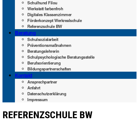
Schul­hund Filou
Werk­statt farbenfroh
Digi­ta­les Klassenzimmer
För­der­kon­zept Werkrealschule
Refe­renz­schu­le BW
Bera­tung
Schul­so­zi­al­ar­beit
Prä­ven­ti­ons­maß­nah­men
Bera­tungs­leh­re­rin
Schul­psy­cho­lo­gi­sche Beratungsstelle
Berufs­ori­en­tie­rung
Bil­dungs­part­ner­schaf­ten
Kon­takt
Ansprech­part­ner
Anfahrt
Daten­schutz­er­klä­rung
Impres­sum
REFE­RENZ­SCHU­LE BW