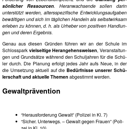
sön­li­cher Res­sour­cen
. Her­an­wach­sen­de sol­len dar­in
unter­stützt wer­den, alters­spe­zi­fi­sche Ent­wick­lungs­auf­ga­ben
bewäl­ti­gen und sich im täg­li­chen Han­deln als selbst­wirk­sam
erle­ben zu kön­nen, d. h. als Urhe­ber von posi­ti­ven Hand­lun­
gen und deren Ergebnis.
Genau aus die­sen Grün­den füh­ren wir an der Schu­le im
Schloss­park
viel­sei­ti­ge Her­an­ge­hens­wei­sen
, Ver­an­stal­tun­
gen und Grund­sät­ze wäh­rend den Schul­jah­ren für die Schü­
ler durch. Die Pla­nung erfolgt jedes Jahr aufs Neue, in der
die Umset­zung aktu­ell auf die
Bedürf­nis­se unse­rer Schü­
ler­schaft und aktu­el­le The­men
abge­stimmt werden.
Gewalt­prä­ven­ti­on
“Her­aus­for­de­rung Gewalt” (Poli­zei in Kl. 7)
“Sicher. Unter­wegs. – Gewalt gegen Frau­en” (Poli­
zei in Kl. 10)