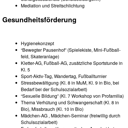
Media­ti­on und Streitschlichtung
Gesund­heits­för­de­rung
Hygie­ne­kon­zept
“Beweg­ter Pau­sen­hof” (Spie­le­kis­te, Mini-Fuß­ball­
feld, Skateranlage)
Klet­ter-AG, Fuß­ball-AG, zusätz­li­che Sport­stun­de in
Kl. 5
Sport-Aktiv-Tag, Wan­der­tag, Fußballturnier
Stress­be­wäl­ti­gung (Kl. 8 in MuM, Kl. 9 in Bio, bei
Bedarf bei der Schulsozialarbeit)
“Sexu­el­le Bil­dung” (Kl. 7 Work­shop von Profamilia)
The­ma Ver­hü­tung und Schwan­ger­schaft (Kl. 8 in
Bio), Miss­brauch (Kl. 10 in Bio)
Mäd­chen-AG , Mäd­chen-Semi­nar (frei­wil­lig durch
Schulsozialarbeit)