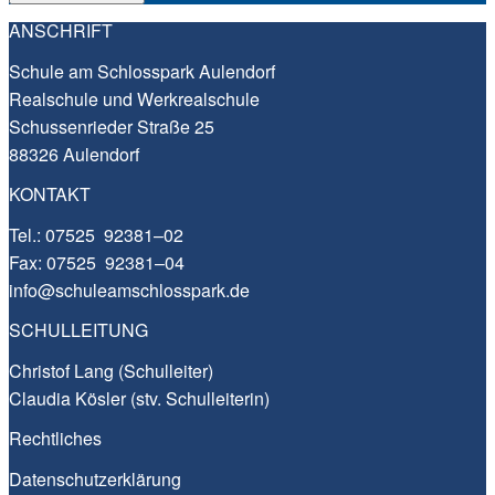
ANSCHRIFT
Schu­le am Schloss­park Aulendorf
Real­schu­le und Werkrealschule
Schus­sen­rie­der Stra­ße 25
88326 Aulendorf
KONTAKT
Tel.:
07525 92381–02
Fax: 07525 92381–04
info@​schuleamschlosspark.​de
SCHULLEITUNG
Christof Lang (Schul­lei­ter)
Clau­dia Kös­ler (stv. Schulleiterin)
Recht­li­ches
Daten­schutz­er­klä­rung