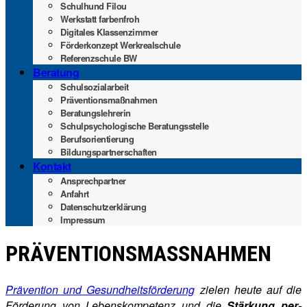
Schul­hund Filou
Werk­statt farbenfroh
Digi­ta­les Klassenzimmer
För­der­kon­zept Werkrealschule
Refe­renz­schu­le BW
Bera­tung
Schul­so­zi­al­ar­beit
Prä­ven­ti­ons­maß­nah­men
Bera­tungs­leh­re­rin
Schul­psy­cho­lo­gi­sche Beratungsstelle
Berufs­ori­en­tie­rung
Bil­dungs­part­ner­schaf­ten
Kon­takt
Ansprech­part­ner
Anfahrt
Daten­schutz­er­klä­rung
Impres­sum
PRÄ­VEN­TI­ONS­MASS­NAH­MEN
Prä­ven­ti­on und Gesund­heits­för­de­rung
zie­len heu­te auf die
För­de­rung von Lebens­kom­pe­tenz und die
Stär­kung per­