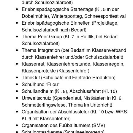
durch Schulsozialarbeit)
Erleb­nis­päd­ago­gi­sche Star­ter­ta­ge (Kl. 5 in der
Dobel­müh­le), Win­ter­sport­tag, Schneesportfestival
Erleb­nis­päd­ago­gi­sche Ein­hei­ten (Pro­jekt­ta­ge,
Schul­so­zi­al­ar­beit nach Bedarf)
The­ma Peer-Group (Kl. 7 in Poli­tik, bei Bedarf
Schulsozialarbeit)
The­ma Inte­gra­ti­on (bei Bedarf im Klas­sen­ver­band
durch Klas­sen­leh­rer und/oder Schulsozialarbeit)
Klas­sen­rat, Klas­sen­leh­rer­stun­de, Klas­sen­re­geln,
Klas­sen­pro­jek­te (Klas­sen­leh­rer)
Time­Out (Schul­ca­fé mit Fairtrade-Produkten)
Schul­hund “Filou”
Schul­land­heim (Kl. 8), Abschluss­fahrt (Kl. 10)
Umwelt­schutz (Spen­den­lauf, Nist­käs­ten in Kl. 6,
Schmet­ter­lings­wie­se, The­ma im Unterricht)
Orga­ni­sa­ti­on der Abschluss­fei­er (Kl. 10 bzw. WRS
Kl. 9 mit Klassenlehrer)
Orga­ni­sa­ti­on des Fuß­ball­tur­niers (SMV)
Schul­got­tes­diens­te (Schul­seel­sor­ge­rin)