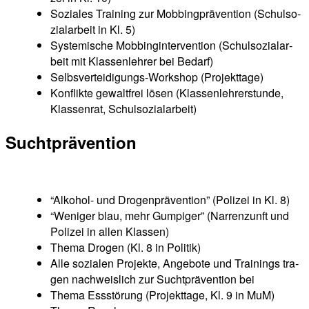
Sozia­les Trai­ning zur Mob­bing­prä­ven­ti­on (Schul­so­
zi­al­ar­beit in Kl. 5)
Sys­te­mi­sche Mob­bing­in­ter­ven­ti­on (Schul­so­zi­al­ar­
beit mit Klas­sen­leh­rer bei Bedarf)
Selbs­ver­tei­di­gungs-Work­shop (Pro­jekt­ta­ge)
Kon­flik­te gewalt­frei lösen (Klas­sen­leh­rer­stun­de,
Klas­sen­rat, Schulsozialarbeit)
Sucht­prä­ven­ti­on
“Alko­hol- und Dro­gen­prä­ven­ti­on” (Poli­zei in Kl. 8)
“Weni­ger blau, mehr Gum­pi­ger” (Nar­ren­zunft und
Poli­zei in allen Klassen)
The­ma Dro­gen (Kl. 8 in Politik)
Alle sozia­len Pro­jek­te, Ange­bo­te und Trai­nings tra­
gen nach­weis­lich zur Sucht­prä­ven­ti­on bei
The­ma Ess­stö­rung (Pro­jekt­ta­ge, Kl. 9 in MuM)