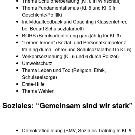
The­ma Schuld­ner­be­ra­tung (Kl. 8 in Wirtschaft)
The­ma Fun­da­men­ta­lis­mus (Kl. 8 und Kl. 9 in
Geschichte/Politik)
Indi­vi­du­al­fe­ed­back und Coa­ching (Klas­sen­leh­rer,
bei Bedarf Schulsozialarbeit)
BORS (Berufs­ori­en­tie­rung ganz­jäh­rig für Kl. 9)
“Ler­nen ler­nen” (Sozi­al- und Per­so­nal­kom­pe­tenz­
trai­ning durch Leh­rer und Schul­so­zi­al­ar­beit in Kl. 5)
Ver­kehrs­er­zie­hung (Kl. 5 und 6 durch Polizei)
Umwelt­schutz
The­ma Leben und Tod (Reli­gi­on, Ethik,
Schulseelsorge)
Ers­te-Hil­fe
The­ma Wahlen
Sozia­les: “Gemein­sam sind wir stark”
Demo­kra­tie­bil­dung (SMV, Sozia­les Trai­ning in Kl. 5