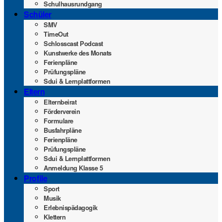
Schul­haus­rund­gang
Schü­ler
SMV
Time­Out
Schlosscast Pod­cast
Kunst­wer­ke des Monats
Feri­en­plä­ne
Prü­fungs­plä­ne
Sdui & Lernplattformen
Eltern
Eltern­bei­rat
För­der­ver­ein
For­mu­la­re
Bus­fahr­plä­ne
Feri­en­plä­ne
Prü­fungs­plä­ne
Sdui & Lernplattformen
Anmel­dung Klas­se 5
Pro­fi­le
Sport
Musik
Erleb­nis­päd­ago­gik
Klet­tern