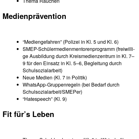
The­ma Rauchen
Medi­en­prä­ven­ti­on
“Medi­en­ge­fah­ren” (Poli­zei in Kl. 5 und Kl. 6)
SMEP-Schü­ler­me­di­en­men­to­ren­pro­gramm (frei­wil­li­
ge Aus­bil­dung durch Kreis­me­di­en­zen­trum in Kl. 7–
9 für den Ein­satz in Kl. 5–6, Beglei­tung durch
Schulsozialarbeit)
Neue Medi­en (Kl. 7 in Politik)
Whats­App-Grup­pen­re­geln (bei Bedarf durch
Schulsozialarbeit/SMEPer)
“Hate­speech” (Kl. 9)
Fit für’s Leben