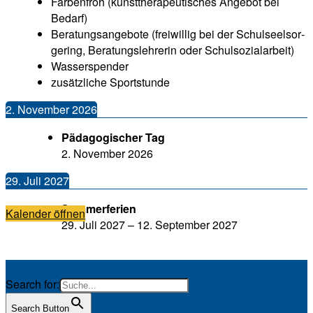
Farbenfroh (kunst­the­ra­peu­ti­sches Ange­bot bei
Bedarf)
Bera­tungs­an­ge­bo­te (frei­wil­lig bei der Schul­seel­sor­
ge­ring, Bera­tungs­leh­re­rin oder Schulsozialarbeit)
Was­ser­spen­der
zusätz­li­che Sportstunde
2. Novem­ber 2026
Päd­ago­gi­scher Tag
2. Novem­ber 2026
29. Juli 2027
Som­mer­fe­ri­en
Kalen­der öffnen
29. Juli 2027
–
12. Sep­tem­ber 2027
Search for:
Search Button